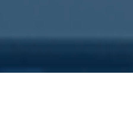
Sei qui perchè...
Vuoi scoprire i costi nascosti
della tua azienda?