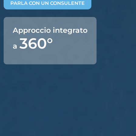
PARLA CON UN CONSULENTE
Approccio integrato
360°
a