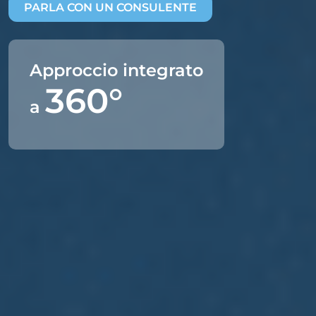
PARLA CON UN CONSULENTE
Approccio integrato
360°
a