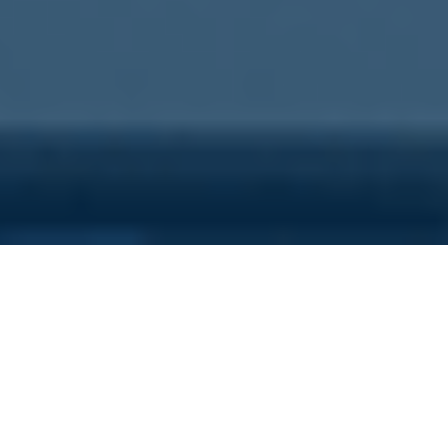
Sei qui perchè...
Vuoi scoprire i costi nascosti
della tua azienda?