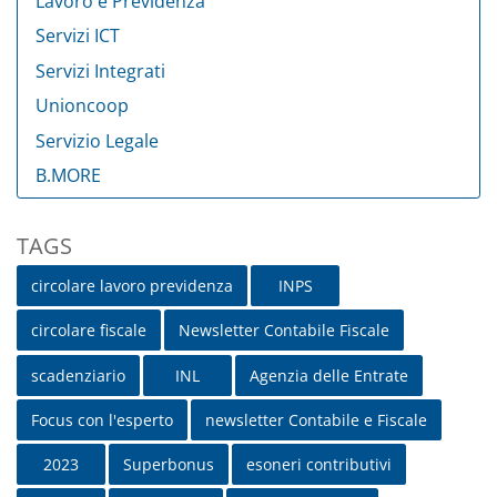
Lavoro e Previdenza
Servizi ICT
Servizi Integrati
Unioncoop
Servizio Legale
B.MORE
Tag
TAGS
circolare lavoro previdenza
INPS
circolare fiscale
Newsletter Contabile Fiscale
scadenziario
INL
Agenzia delle Entrate
Focus con l'esperto
newsletter Contabile e Fiscale
2023
Superbonus
esoneri contributivi