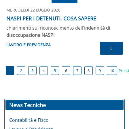
MERCOLEDÌ 22 LUGLIO 2026
NASPI PER I DETENUTI, COSA SAPERE
chiarimenti sul riconoscimento dell'
indennità di
disoccupazione NASPI
LAVORO E PREVIDENZA
1
2
3
4
5
6
7
8
9
10
Pross
News Tecniche
Contabilità e Fisco