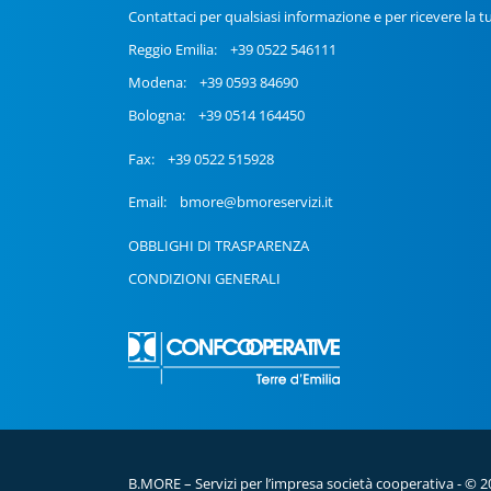
Contattaci per qualsiasi informazione e per ricevere la t
Reggio Emilia:
+39 0522 546111
Modena:
+39 0593 84690
Bologna:
+39 0514 164450
Fax:
+39 0522 515928
Email:
bmore@bmoreservizi.it
OBBLIGHI DI TRASPARENZA
CONDIZIONI GENERALI
B.MORE – Servizi per l’impresa società cooperativa - ©