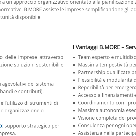
 a un approccio organizzativo orientato alla pianificazione
 normative, B.MORE assiste le imprese semplificandone gli 
unità disponibile.
I Vantaggi B.MORE – Serv
io delle imprese attraverso
Team esperto e multidisc
uazione soluzioni sostenibili e
Massima tempestività pe
Partnership qualificate 
Flessibilità e modularità d
i agevolativi del sistema
Reperibilità per emergen
(bandi e contributi).
Accesso a finanziamenti e
Coordinamento con i proce
’utilizzo di strumenti di
Massima autonomia esec
, riorganizzazione o
Visione completa dei proc
Consulenza per ogni oper
o:
supporto strategico per
Assistenza nella partecipaz
impresa.