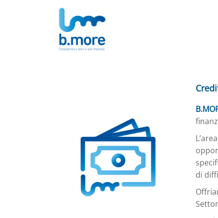
Credi
B.MOR
finanz
L’area
opport
specif
di dif
Offri
Settor