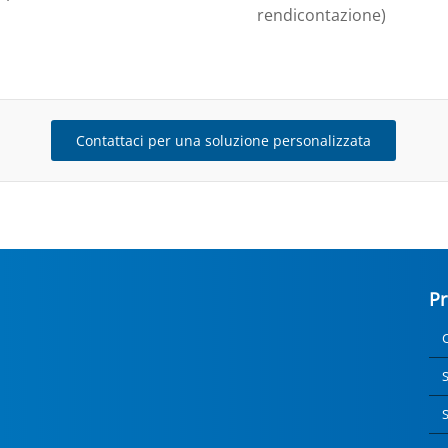
rendicontazione)
Contattaci per una soluzione personalizzata
Pr
C
S
S