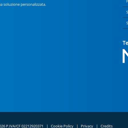
F
ua soluzione personalizzata.
S
S
Te
 2026 P.IVA/CF 02212920371
|
Cookie Policy
|
Privacy
|
Credits