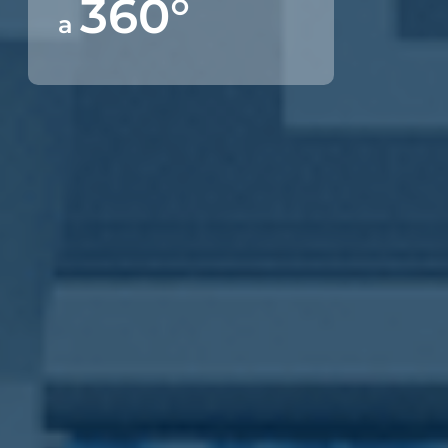
360°
a