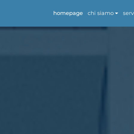
homepage
chi siamo
serv