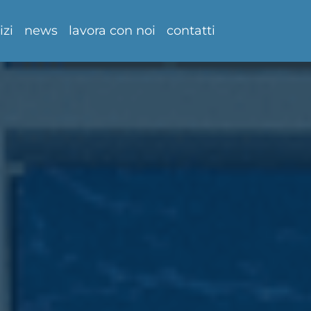
izi
news
lavora con noi
contatti