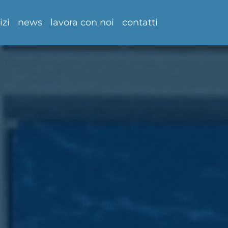
izi
news
lavora con noi
contatti