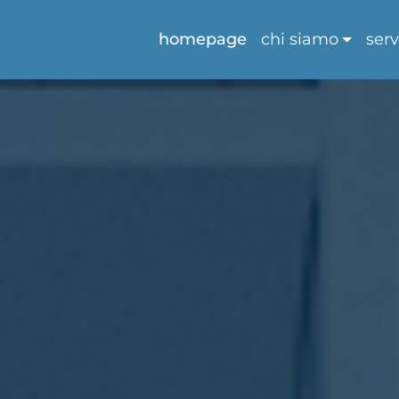
homepage
chi siamo
serv