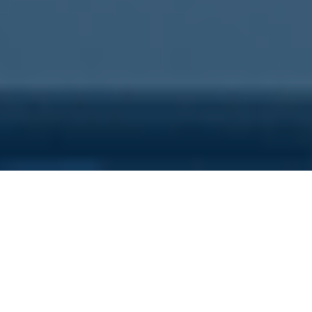
Sei qui perchè...
Vuoi scoprire i costi nascosti
della tua azienda?