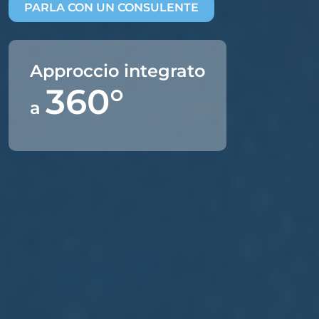
PARLA CON UN CONSULENTE
Approccio integrato
360°
a