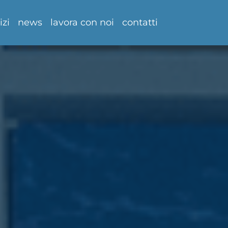
izi
news
lavora con noi
contatti