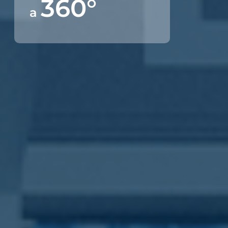
360°
a