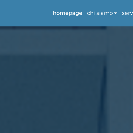
homepage
chi siamo
serv