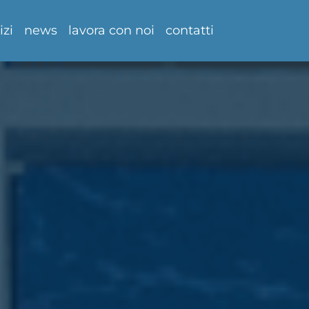
izi
news
lavora con noi
contatti