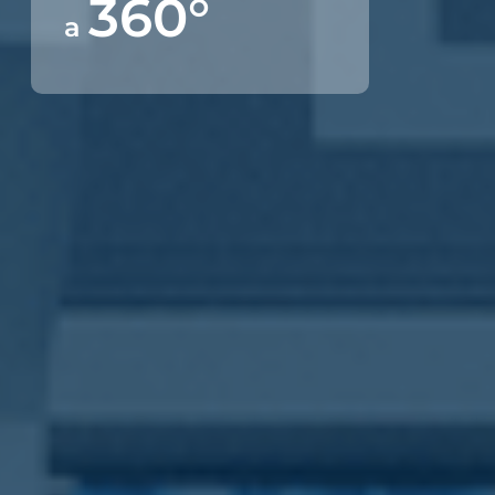
360°
a