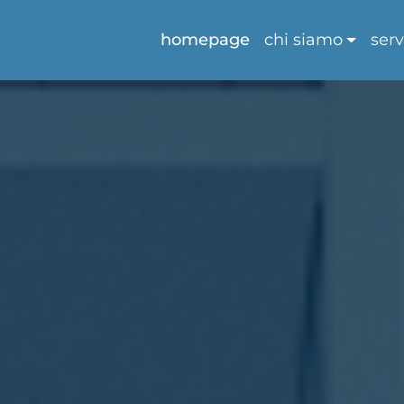
homepage
chi siamo
serv