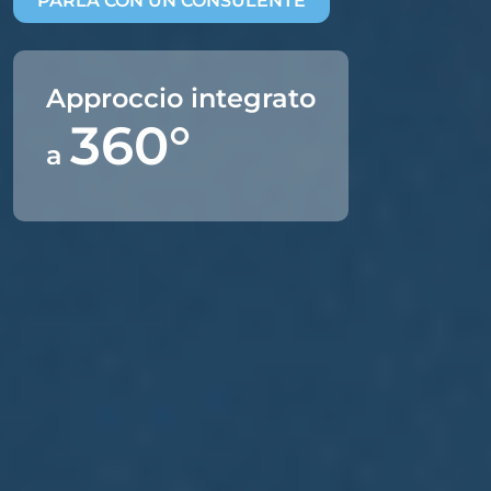
PARLA CON UN CONSULENTE
Approccio integrato
360°
a