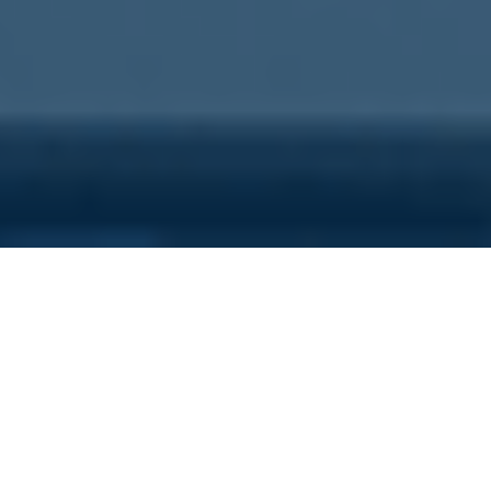
Sei qui perchè...
Vuoi scoprire i costi nascosti
della tua azienda?