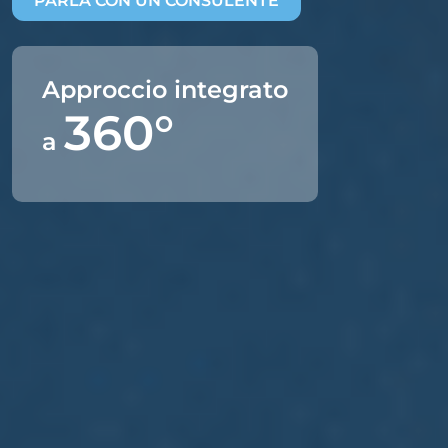
PARLA CON UN CONSULENTE
Approccio integrato
360°
a